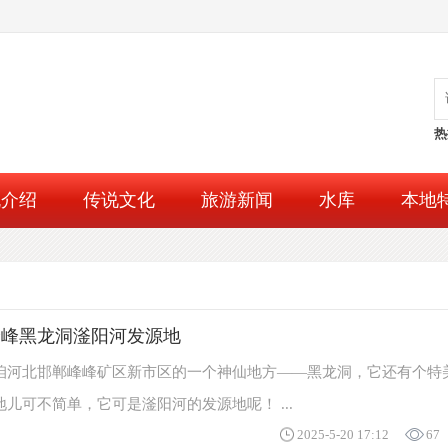
热
流介绍
传说文化
旅游新闻
水库
本地
峰峰黑龙洞滏阳河发源地
咱河北邯郸峰峰矿区新市区的一个神仙地方——黑龙洞，它还有个特
儿可不简单，它可是滏阳河的发源地呢！ ...
2025-5-20 17:12
67