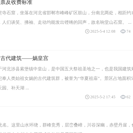
门票及收费标准
堂寺石窟，坐落在河北省邯郸市峰峰矿区鼓山，分南北两处，相距约1
人们谈笑、拂袖、走动均能发出铿锵的回声，故名响堂山石窟。 ...
2025-5-4 12:08
74
的古代建筑——娲皇宫
于河北涉县索堡镇中皇山，是中国五大祭祖圣地之一，也是我国建筑
祀奉人类始祖女娲的古代建筑群，被誉为“华夏祖庙”。景区占地面积
、补天湖 ...
2025-5-2 17:45
62
此名。这里山水环绕，群峰竞秀，层峦叠嶂，川谷深幽，赤壁丹崖，