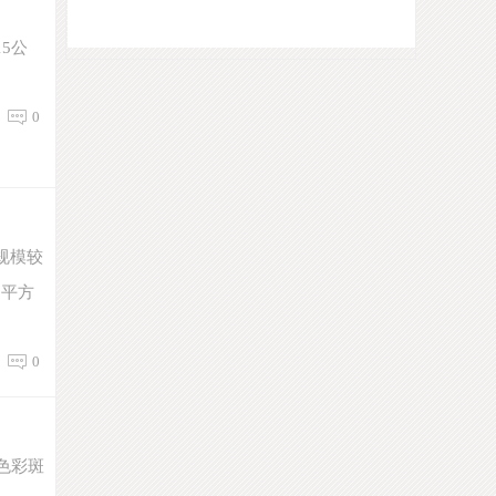
5公
0
规模较
5平方
0
色彩斑