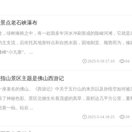
游景点老石峡瀑布
处，绿树掩映之中，有一处因多年河水冲刷形成的险峻河滩，它就是
的主支流，后依托其地形特点和自然水面，因地制宜、顺势而为，修
“小九寨”。 ...
2025-5-19 17:10
64
五指山景区主题是佛山西游记
一座著名的佛山。《西游记》中关于五行山的来历以及孙悟空如何被
添了神秘色彩。景区北侧生长着茂盛的蒿草，面积达几平方公里，夏
一灿。站在 ...
2025-5-14 18:25
59