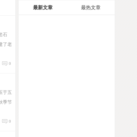
最新文章
最热文章
老石
建了老
0
压于五
秋季节
0