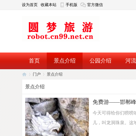
设为首页
收藏本站
手机版
官方微信
首页
景点介绍
公园介绍
河
门户
景点介绍
论坛
景点介绍
圆
›
›
免费游——邯郸
今天可得给你们唠唠
儿，叫龙洞珠泉。这地