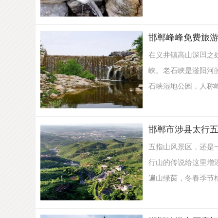
邯郸峰峰免费旅
梦
在义井镇高山深凹之
峡。老石峡是滏阳河
石峡湿地公园，人称峰峰
邯郸市涉县太行
旅
五指山风景区，还是
行山的传说给这里增
遍山绿茵，冬春季节枯黄