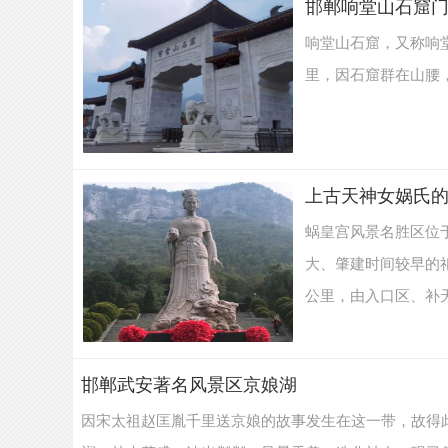
邯郸响堂山石窟
游
响堂山石窟，又称响
里，因石窟群在山腰，
上古天神女娲氏
蜗皇宫风景名胜区位
大、肇建时间较早的
公里，由入口区、补天园
邯郸武安著名风景区京娘湖
因宋太祖赵匡胤千里送京娘的故事发生在这一带，故得