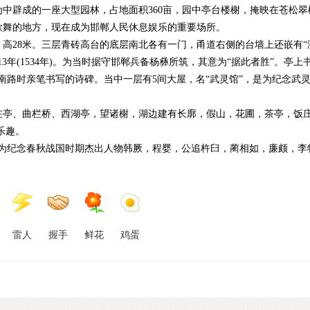
辟成的一座大型园林，占地面积360亩，园中亭台楼榭，掩映在苍松翠
歌舞的地方，现在成为邯郸人民休息娱乐的重要场所。
高28米。三层青砖高台的底层南北各有一门，甬道右侧的台墙上还嵌有“
年(1534年)。为当时据守邯郸兵备杨彝所筑，其意为“据此者胜”。亭上
南路时亲笔书写的诗碑。当中一层有5间大屋，名“武灵馆”，是为纪念武
亭、曲栏桥、西湖亭，望诸榭，湖边建有长廓，假山，花圃，茶亭，饭
乐趣。
后为纪念春秋战国时期杰出人物韩厥，程婴，公追杵臼，蔺相如，廉颇，李
雷人
握手
鲜花
鸡蛋