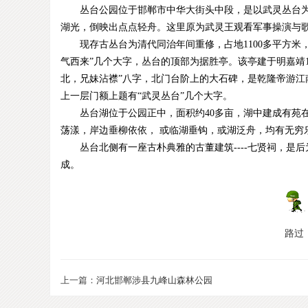
丛台公园位于邯郸市中华大街头中段，是以武灵丛台为中
游
湖光，倒映出点点轻舟。这里原为武灵王观看军事操演与
现存古丛台为清代同治年间重修，占地1100多平方米，
气西来”几个大字，丛台的顶部为据胜亭。该亭建于明嘉靖13
北，兄妹沾襟”八字，北门台阶上的大石碑，是乾隆帝游江
上一层门额上题有“武灵丛台”几个大字。
丛台湖位于公园正中，面积约40多亩，湖中建成有苑在
荡漾，岸边垂柳依依， 或临湖垂钩，或湖泛舟，均有无穷
丛台北侧有一座古朴典雅的古董建筑----七贤祠，是
成。
路过
上一篇：
河北邯郸涉县九峰山森林公园