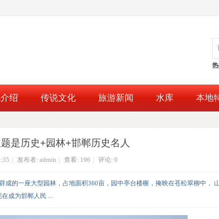
热
流介绍
传说文化
旅游新闻
水库
本地
题是历史+园林+邯郸历史名人
0:35
|
发布者:
admin
|
查看:
196
|
评论: 0
辟成的一座大型园林，占地面积360亩，园中亭台楼榭，掩映在苍松翠柳中， 
为邯郸人民 ...