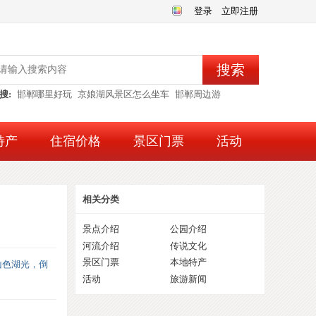
登录
立即注册
搜索
搜:
邯郸哪里好玩
京娘湖风景区怎么坐车
邯郸周边游
特产
住宿价格
景区门票
活动
相关分类
景点介绍
公园介绍
河流介绍
传说文化
景区门票
本地特产
山色湖光，倒
活动
旅游新闻