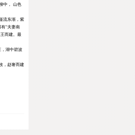
柳中， 山色
滏流东渐，紫
书有“夫妻南
灵王而建。最
庄，湖中碧波
牧，赵奢而建