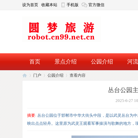
设为首页
收藏本站
手机版
官方微信
首页
景点介绍
公园介绍
河
门户
公园介绍
查看内容
论坛
丛台公园主
2025-6-27 1
圆
›
›
›
摘要
: 丛台公园位于邯郸市中华大街头中段，是以武灵丛台为中
映出点点轻舟。这里原为武灵王观看军事操演与歌舞的地方，现在成